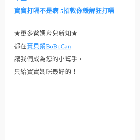
寶寶打嗝不是病 5招教你緩解狂打嗝
★
更多爸媽育兒新知
★
都在
寶貝幫BoBoCan
讓我們成為您的小幫手，
只給寶寶媽咪最好的！