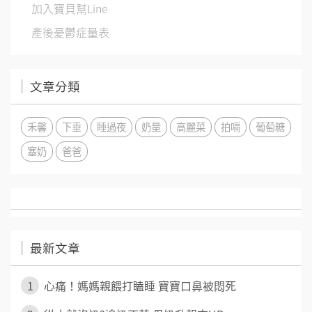
加入寶貝幫Line
產後憂鬱症量表
文章分類
禾馨
下垂
睡過夜
奶量
高麗菜
拍嗝
葡萄糖
塞奶
爸爸
最新文章
1
心痛！媽媽親餵打瞌睡 寶寶口鼻被悶死