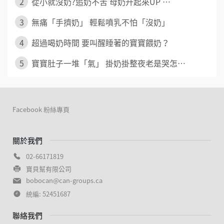
2
從小就沒奶?追奶不苦 母奶升起來UP ⋯
3
無痛「手擠奶」 輕鬆噴乳不怕「沒奶」
4
超過喝奶時間 要叫醒睡著的寶寶餵奶？
5
寶寶肚子一堆「氣」 掛奶掛整夜老是哭怎⋯
Facebook 粉絲專頁
關於我們
02-66171819
寶貝幫有限公司
bobocan@can-groups.ca
統編: 52451687
聯絡我們