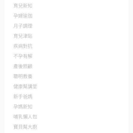
育兒新知
孕婦瑜珈
月子調理
育兒津貼
疾病對抗
不孕有解
產後照顧
聰明教養
健康幫講堂
新手爸媽
孕媽新知
哺乳懶人包
寶貝幫大廚