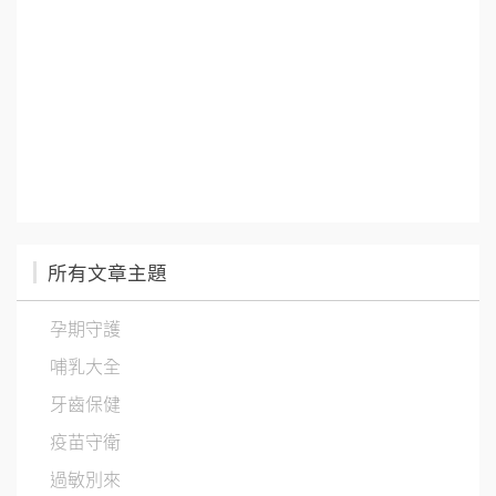
所有文章主題
孕期守護
哺乳大全
牙齒保健
疫苗守衛
過敏別來