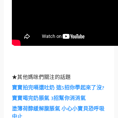
★其他媽咪們關注的話題
寶寶拍完嗝還吐奶 這5招你學起來了沒?
寶寶喝完奶脹氣 3招幫你消消氣
塗薄荷醇緩解腹脹氣 小心小寶貝恐呼吸
中止