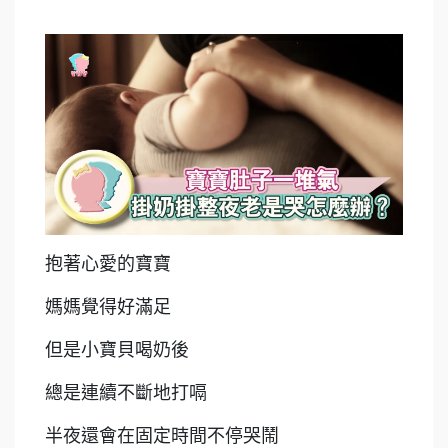
抱著心愛的寶寶
媽媽覺得好滿足
但是小寶貝喝奶後
總是連續不斷地打嗝
半夜還會在固定時間不停哭鬧