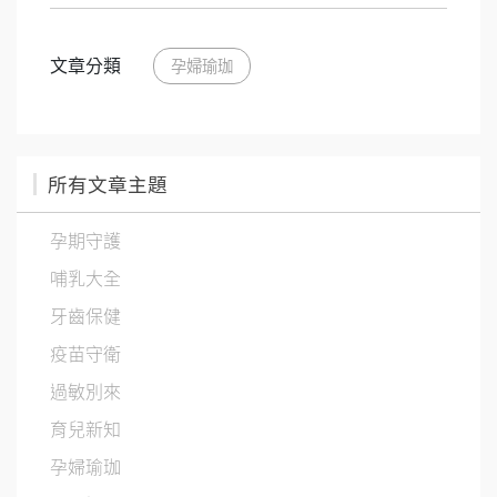
文章分類
孕婦瑜珈
所有文章主題
孕期守護
哺乳大全
牙齒保健
疫苗守衛
過敏別來
育兒新知
孕婦瑜珈