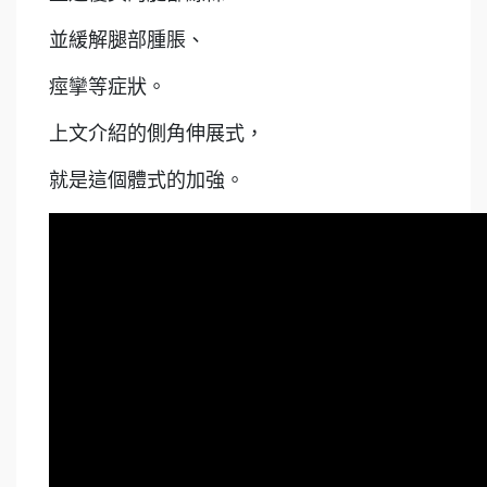
並緩解腿部腫脹、
痙攣等症狀。
上文介紹的側角伸展式，
就是這個體式的加強。