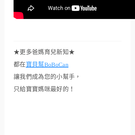
★
更多爸媽育兒新知
★
都在
寶貝幫BoBoCan
讓我們成為您的小幫手，
只給寶寶媽咪最好的！