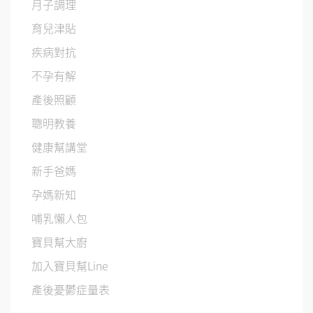
月子調理
育兒津貼
疾病對抗
不孕有解
產後照顧
聰明教養
健康幫講堂
新手爸媽
孕媽新知
哺乳懶人包
寶貝幫大廚
加入寶貝幫Line
產後憂鬱症量表