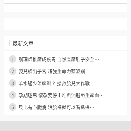
最新文章
1
護理師推壓成瘀青 自然產壓肚子安全⋯
2
嬰兒鑽出子宮 超強生命力惹淚崩
3
羊水過少怎麼辦？ 搶救胎兒大作戰
4
孕期迷思 懷孕要停止吃魚油避免生產血⋯
5
貝比有心臟病 娘胎裡就可以看透透⋯