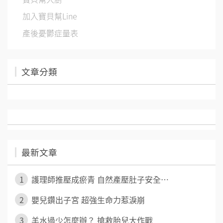
加入寶貝幫Line
產後憂鬱症量表
文章分類
最新文章
1
護理師推壓成瘀青 自然產壓肚子安全⋯
2
嬰兒鑽出子宮 超強生命力惹淚崩
3
羊水過少怎麼辦？ 搶救胎兒大作戰