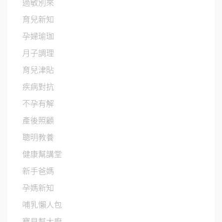
過敏別來
育兒新知
孕婦瑜珈
月子調理
育兒津貼
疾病對抗
不孕有解
產後照顧
聰明教養
健康幫講堂
新手爸媽
孕媽新知
哺乳懶人包
寶貝幫大廚