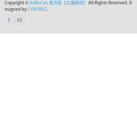
Copyright ©
BoBoCan 寶貝幫【主播媽咪】
All Rights Reserved. D
esigned by
CYBERBIZ
.