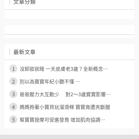
文章分類
最新文章
1
沒卸妝就睡 一天皮膚老3歲？全新概念⋯
2
別以為寶寶年紀小聽不懂 ⋯
3
爸爸壓力大互動少 對2～3歲寶寶影響⋯
4
媽媽抱著小寶貝玩溜滑梯 寶寶竟遭夾斷腿
5
幫寶寶按摩可促進發育 增加肌肉協調⋯