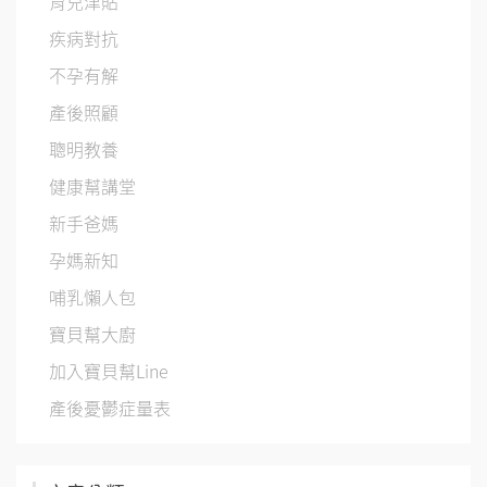
育兒津貼
疾病對抗
不孕有解
產後照顧
聰明教養
健康幫講堂
新手爸媽
孕媽新知
哺乳懶人包
寶貝幫大廚
加入寶貝幫Line
產後憂鬱症量表