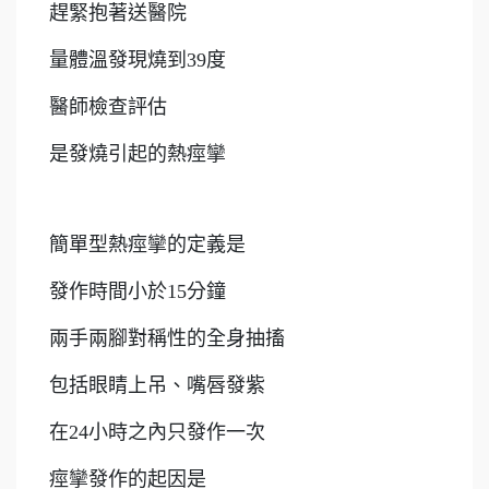
趕緊抱著送醫院
量體溫發現燒到39度
醫師檢查評估
是發燒引起的熱痙攣
簡單型熱痙攣的定義是
發作時間小於15分鐘
兩手兩腳對稱性的全身抽搐
包括眼睛上吊、嘴唇發紫
在24小時之內只發作一次
痙攣發作的起因是