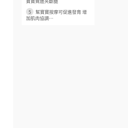
寶寶竟遭夾斷腿
5
幫寶寶按摩可促進發育 增
加肌肉協調⋯