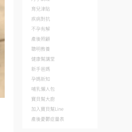
育兒津貼
疾病對抗
不孕有解
產後照顧
聰明教養
健康幫講堂
新手爸媽
孕媽新知
哺乳懶人包
寶貝幫大廚
加入寶貝幫Line
產後憂鬱症量表