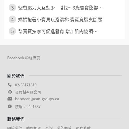
3
爸爸壓力大互動少 對2～3歲寶寶影響⋯
4
媽媽抱著小寶貝玩溜滑梯 寶寶竟遭夾斷腿
5
幫寶寶按摩可促進發育 增加肌肉協調⋯
Facebook 粉絲專頁
關於我們
02-66171819
寶貝幫有限公司
bobocan@can-groups.ca
統編: 52451687
聯絡我們
關於我們
購物相關
查詢
我的帳戶
服務條款