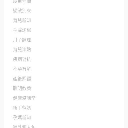
疫苗守衛
過敏別來
育兒新知
孕婦瑜珈
月子調理
育兒津貼
疾病對抗
不孕有解
產後照顧
聰明教養
健康幫講堂
新手爸媽
孕媽新知
哺乳懶人包