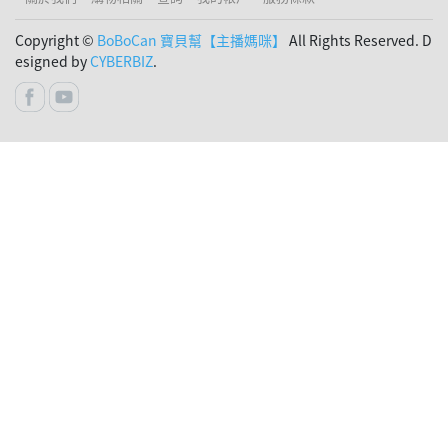
Copyright ©
BoBoCan 寶貝幫【主播媽咪】
All Rights Reserved. D
esigned by
CYBERBIZ
.