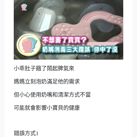
小乖肚子餓了鬧起脾氣來
媽媽立刻泡奶滿足他的需求
但小心使用奶嘴和清潔方式不當
可能就會影響小寶貝的健康
錯誤方式1