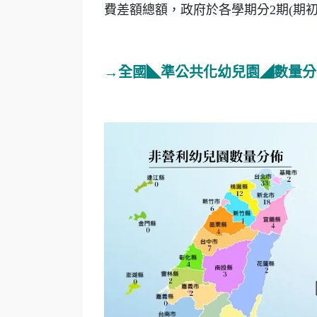
費差額總額，政府於各學期分2期(期
→全國
◣準公共化幼兒園◢數量分