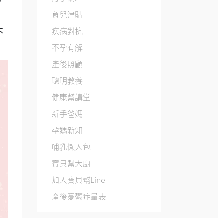
育兒津貼
疾病對抗
不
不孕有解
產後照顧
聰明教養
健康幫講堂
新手爸媽
孕媽新知
哺乳懶人包
寶貝幫大廚
加入寶貝幫Line
產後憂鬱症量表