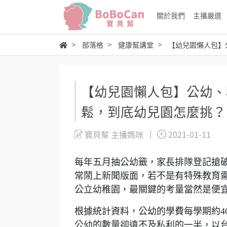
關於我們
主播嚴選
部落格
健康幫講堂
【幼兒園懶人包】
【幼兒園懶人包】公幼、
鬆，到底幼兒園怎麼挑？
寶貝幫 主播媽咪
2021-01-11
每年五月抽公幼籤，家長排隊登記搶
常鬧上新聞版面，若不是有特殊教育
公立幼稚園，最關鍵的考量當然是便
根據統計資料，公幼的學費每學期約4000
公幼的數量卻遠不及私利的一半，以台