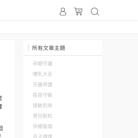
所有文章主題
孕期守護
哺乳大全
牙齒保健
疫苗守衛
常
過敏別來
擇
育兒新知
孕婦瑜珈
但
月子調理
只