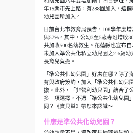
利幼兒園六年要增加兩千四百多班，
年15縣市先上路，有288園加入，這
幼兒園所加入。
日前台北市教育局預告，108學年度增
與57%。其中，公幼3至5歲專班增收3
共加收500名幼教生。
花蓮縣也宣布自本
未加入準公共化私立幼兒園之2-6歲幼
長育兒負擔。
「準公共化幼兒園」好處在哪？除了滿
有與政府簽約，加入「準公共化幼兒園
擔。此外，「非營利幼兒園」結合了
多一項選擇，不過「準公共化幼兒園
同？《寶貝幫》帶您來認識～
什麼是準公共化幼兒園？
公幼數量不足，導致家長抽籤搶破頭