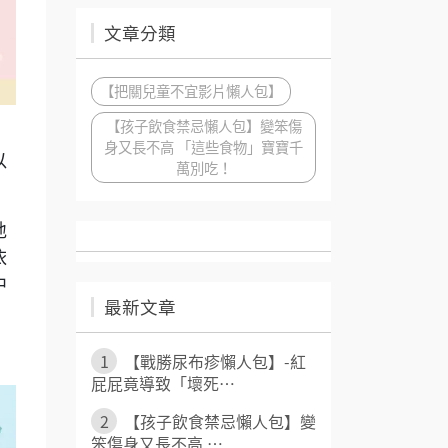
文章分類
【把關兒童不宜影片懶人包】
【孩子飲食禁忌懶人包】變笨傷
身又長不高 「這些食物」寶寶千
以
萬別吃！
地
依
中
最新文章
1
【戰勝尿布疹懶人包】-紅
屁屁竟導致「壞死⋯
2
【孩子飲食禁忌懶人包】變
笨傷身又長不高 ⋯