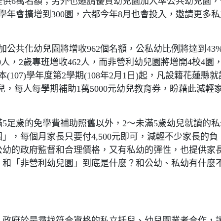
提供6萬名額；另外也邀請優質幼兒園加入準公共幼兒園，
個學年會擴增到300園，六都今年8月也會投入，邀請更多私
加公共化幼兒園將增收962個名額，公私幼比例將達到43
0人，2歲專班增收462人，而非營利幼兒園將增開4校4園
(107)學年度第2學期(108年2月1日)起，凡設籍花蓮縣就
兒，每人每學期補助1萬5000元幼兒教育券，盼藉此減輕
5足歲的免學費補助照舊以外，2～未滿5歲幼兒就讀的私
」，每個月家長只要付4,500元即可，減輕不少家長的負
公幼的政府監督和合理價格，又有私幼的彈性，也提供家
」和「非營利幼兒園」到底是什麼？和公幼、私幼有什麼
，政府於是尋找符合資格的私立托兒、幼兒園業者合作，