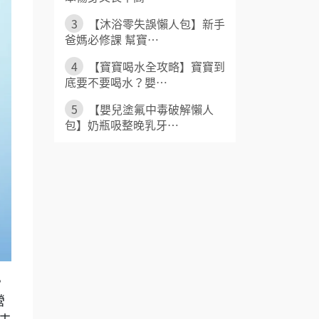
3
【沐浴零失誤懶人包】新手
爸媽必修課 幫寶⋯
4
【寶寶喝水全攻略】寶寶到
底要不要喝水？嬰⋯
5
【嬰兒塗氟中毒破解懶人
包】奶瓶吸整晚乳牙⋯
。
營