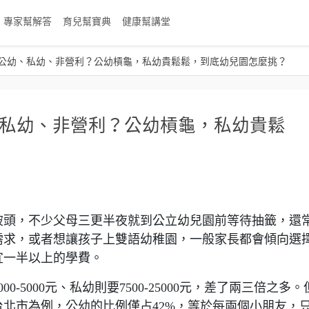
專家幫解答
育兒幫寶典
健康幫講堂
公幼、私幼、非營利？公幼槓龜，私幼貴鬆鬆，到底幼兒園怎麼挑？
私幼、非營利？公幼槓龜，私幼貴鬆
破頭，不少父母三更半夜就到公立幼兒園前等待抽籤，還
需求，或者想讓孩子上雙語幼稚園，一般家長都會傾向選
宜一半以上的學費。
-5000元、私幼則要7500-25000元，差了兩三倍之多。
北市為例，公幼的比例僅占42%，等於每兩個小朋友，