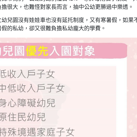
負擔很大，也難怪對家長而言，抽中公幼更勝過中樂透。
立幼兒園沒有娃娃車也沒有延托制度，又有寒暑假，如果
暑假的私幼，卻又很難負擔私幼龐大的學費。