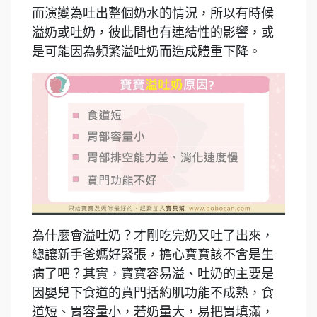
而演變為吐出整個奶水的情況，所以有時候
溢奶或吐奶，彼此間也有連結性的影響，或
是可能因為頻繁溢吐奶而造成體重下降。
為什麼會溢吐奶？才剛吃完奶又吐了出來，
總讓新手爸媽好緊張，擔心寶寶該不會是生
病了吧？其實，寶寶容易溢、吐奶的主要是
因嬰兒下食道的賁門括約肌功能不成熟，食
道短、胃容量小，若奶量大，易把胃填滿，