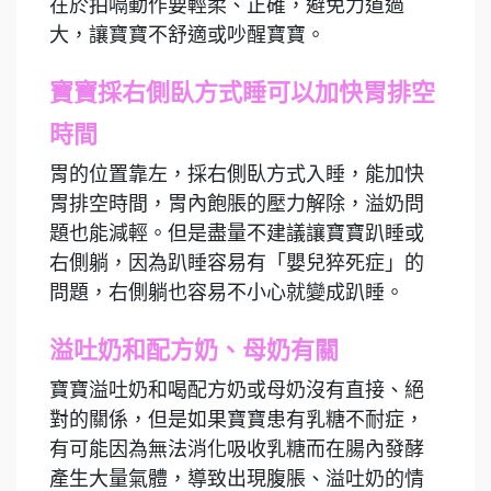
在於拍嗝動作要輕柔、正確，避免力道過
大，讓寶寶不舒適或吵醒寶寶。
寶寶採右側臥方式睡可以加快胃排空
時間
胃的位置靠左，採右側臥方式入睡，能加快
胃排空時間，胃內飽脹的壓力解除，溢奶問
題也能減輕。但是盡量不建議讓寶寶趴睡或
右側躺，因為趴睡容易有「嬰兒猝死症」的
問題，右側躺也容易不小心就變成趴睡。
溢吐奶和配方奶、母奶有關
寶寶溢吐奶和喝配方奶或母奶沒有直接、絕
對的關係，但是如果寶寶患有乳糖不耐症，
有可能因為無法消化吸收乳糖而在腸內發酵
產生大量氣體，導致出現腹脹、溢吐奶的情