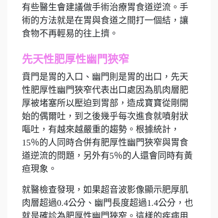
有些醫生會建議做手術治療胃食道逆流。手
術的方法就是在胃與食道之間打一個結，讓
食物不再輕易的往上擠。
先天性肥厚性幽門狹窄
賁門是胃的入口、幽門則是胃的出口，先天
性肥厚性幽門狹窄代表出口處因為肌肉層肥
厚被堵塞所以壓迫到胃部，造成寶寶從剛開
始的偶爾吐，到之後幾乎每次進食就噴射狀
嘔吐，有越來越嚴重的趨勢。根據統計，
15％的人同時合併有肥厚性幽門狹窄與胃食
道逆流的問題，另外有5％的人還會同時有黃
疸現象。
就醫檢查發現，如果超音波影像顯示肥厚肌
肉層超過0.4公分、幽門長度超過1.4公分，也
就是確診為肥厚性幽門狹窄。這樣的疾病用