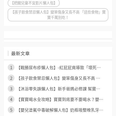
【把關兒童不宜影片懶人包】
【孩子飲食禁忌懶人包】變笨傷身又長不高 「這些食物」寶
寶千萬別吃！
最新文章
1
【戰勝尿布疹懶人包】-紅屁屁竟導致「壞死⋯
2
【孩子飲食禁忌懶人包】變笨傷身又長不高 ⋯
3
【沐浴零失誤懶人包】新手爸媽必修課 幫寶⋯
4
【寶寶喝水全攻略】寶寶到底要不要喝水？嬰⋯
5
【嬰兒塗氟中毒破解懶人包】奶瓶吸整晚乳牙⋯