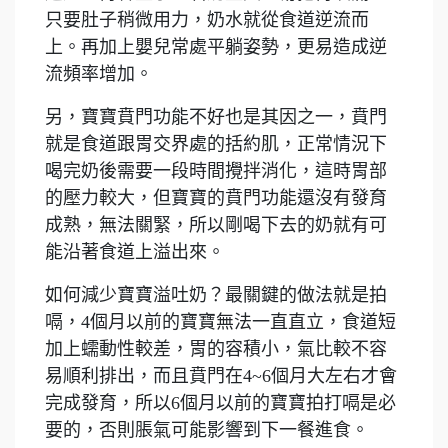
只要肚子稍微用力，奶水就從食道逆流而
上。再加上嬰兒常處平躺姿勢，更易造成逆
流頻率增加。
另，寶寶賁門功能不好也是其因之一，賁門
就是食道跟胃交界處的括約肌，正常情況下
喝完奶後需要一段時間攪拌消化，這時胃部
的壓力較大，但寶寶的賁門功能還沒有發育
成熟，無法關緊，所以剛喝下去的奶就有可
能沿著食道上溢出來。
如何減少寶寶溢吐奶？最關鍵的做法就是拍
嗝，4個月以前的寶寶無法一直直立，食道短
加上蠕動性較差，胃的容積小，氣比較不容
易順利排出，而且賁門在4~6個月大左右才會
完成發育，所以6個月以前的寶寶拍打嗝是必
要的，否則脹氣可能影響到下一餐進食。